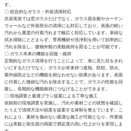
す。
〇 総合的なガラス・外装清掃対応
共栄美装では窓ガラスだけでなく、ガラス面全般やカーテン
ウォールなど外装部分の清掃にも対応しており、表面の軽い
汚れから重度の付着汚れまで幅広く対応しています。単純な
拭き掃除にとどまらず、専用機材や洗浄剤を用いて効率的に
汚れを除去し、建物外観の美観維持を図ることが可能です。
〇 ガラス本来の機能を回復・維持
定期的なガラス清掃を行うことによって、単に見た目をきれ
いにするだけでなく、ガラスが本来持つ遮熱、防犯、防火、
紫外線防止などの機能を損なわせない効果があります。表面
に付着した微細な汚れを除去することで、ガラスの性能を回
復し、長期的な機能維持につなげることができます。
〇 現地調査と最適プラン提案による丁寧な施工
依頼前の現地調査を実施し、汚れや素材ごとの状態を確認し
たうえで清掃方法や頻度を提案する体制を整えています。こ
れにより、素材を傷めない最適な施工が可能となり、作業後
には美観と衛生面の両面で満足度の高い仕上がりを実現しま
す。