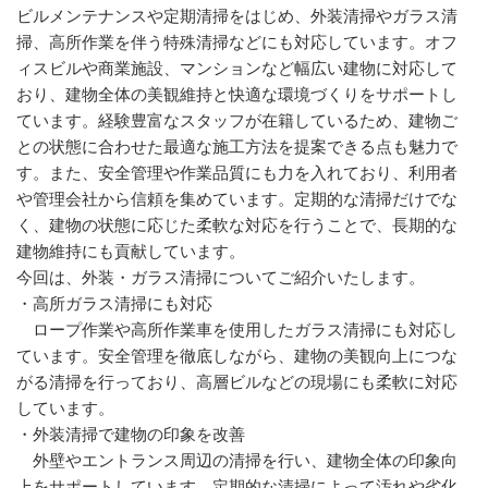
ビルメンテナンスや定期清掃をはじめ、外装清掃やガラス清
掃、高所作業を伴う特殊清掃などにも対応しています。オフ
ィスビルや商業施設、マンションなど幅広い建物に対応して
おり、建物全体の美観維持と快適な環境づくりをサポートし
ています。経験豊富なスタッフが在籍しているため、建物ご
との状態に合わせた最適な施工方法を提案できる点も魅力で
す。また、安全管理や作業品質にも力を入れており、利用者
や管理会社から信頼を集めています。定期的な清掃だけでな
く、建物の状態に応じた柔軟な対応を行うことで、長期的な
建物維持にも貢献しています。
今回は、外装・ガラス清掃についてご紹介いたします。
・高所ガラス清掃にも対応
ロープ作業や高所作業車を使用したガラス清掃にも対応し
ています。安全管理を徹底しながら、建物の美観向上につな
がる清掃を行っており、高層ビルなどの現場にも柔軟に対応
しています。
・外装清掃で建物の印象を改善
外壁やエントランス周辺の清掃を行い、建物全体の印象向
上をサポートしています。定期的な清掃によって汚れや劣化