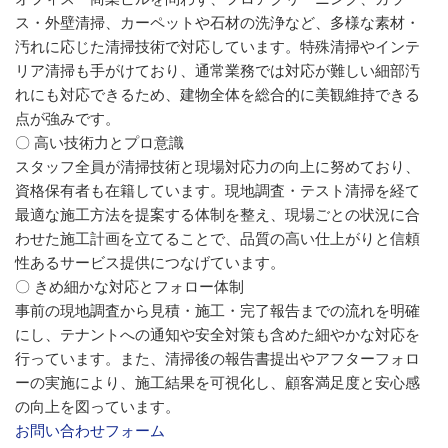
ス・外壁清掃、カーペットや石材の洗浄など、多様な素材・
汚れに応じた清掃技術で対応しています。特殊清掃やインテ
リア清掃も手がけており、通常業務では対応が難しい細部汚
れにも対応できるため、建物全体を総合的に美観維持できる
点が強みです。
〇 高い技術力とプロ意識
スタッフ全員が清掃技術と現場対応力の向上に努めており、
資格保有者も在籍しています。現地調査・テスト清掃を経て
最適な施工方法を提案する体制を整え、現場ごとの状況に合
わせた施工計画を立てることで、品質の高い仕上がりと信頼
性あるサービス提供につなげています。
〇 きめ細かな対応とフォロー体制
事前の現地調査から見積・施工・完了報告までの流れを明確
にし、テナントへの通知や安全対策も含めた細やかな対応を
行っています。また、清掃後の報告書提出やアフターフォロ
ーの実施により、施工結果を可視化し、顧客満足度と安心感
の向上を図っています。
お問い合わせフォーム