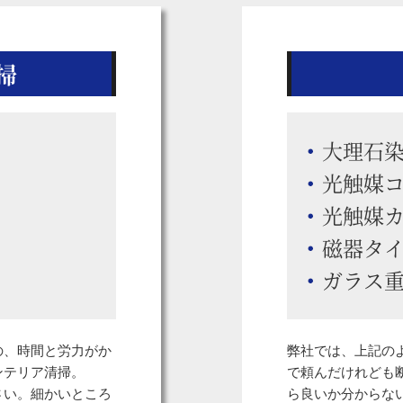
掃
大理石
光触媒
光触媒
磁器タ
ガラス
の、時間と労力がか
弊社では、上記の
ンテリア清掃。
で頼んだけれども
さい。細かいところ
ら良いか分からな