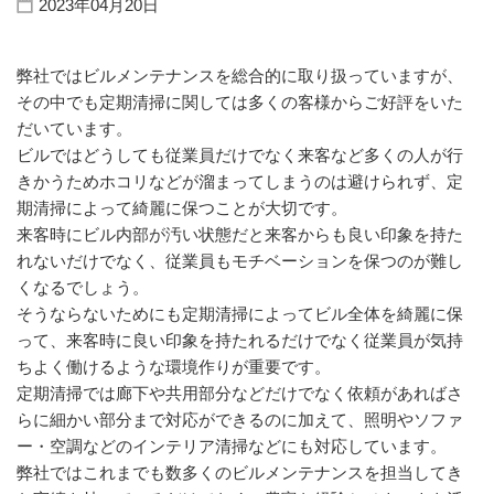
2023年04月20日
弊社ではビルメンテナンスを総合的に取り扱っていますが、
その中でも定期清掃に関しては多くの客様からご好評をいた
だいています。
ビルではどうしても従業員だけでなく来客など多くの人が行
きかうためホコリなどが溜まってしまうのは避けられず、定
期清掃によって綺麗に保つことが大切です。
来客時にビル内部が汚い状態だと来客からも良い印象を持た
れないだけでなく、従業員もモチベーションを保つのが難し
くなるでしょう。
そうならないためにも定期清掃によってビル全体を綺麗に保
って、来客時に良い印象を持たれるだけでなく従業員が気持
ちよく働けるような環境作りが重要です。
定期清掃では廊下や共用部分などだけでなく依頼があればさ
らに細かい部分まで対応ができるのに加えて、照明やソファ
ー・空調などのインテリア清掃などにも対応しています。
弊社ではこれまでも数多くのビルメンテナンスを担当してき